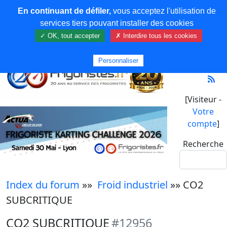
En continuant de défiler,
vous acceptez l'utilisation de
services tiers pouvant installer des cookies
✓ OK, tout accepter
✗ Interdire tous les cookies
Personnaliser
[Visiteur -
Votre
compte
]
Recherche
Index du forum
»»
Froid industriel
»» CO2
SUBCRITIQUE
CO2 SUBCRITIQUE
#12956