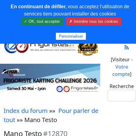
En continuant de défiler,
vous acceptez l'utilisation de
services tiers pouvant installer des cookies
✓ OK, tout accepter
✗ Interdire tous les cookies
Personnaliser
[Visiteur -
Votre
compte
]
Recherche
Index du forum
»»
Pour parler de
tout
»» Mano Testo
Mano Testo
#12870