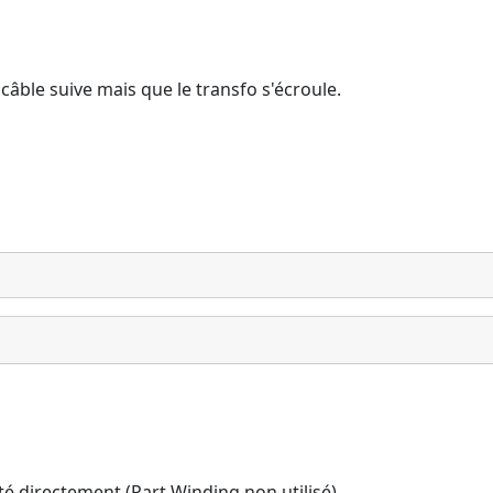
e câble suive mais que le transfo s'écroule.
é directement (Part Winding non utilisé)