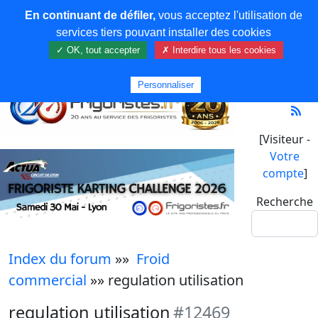
En continuant de défiler,
vous acceptez l'utilisation de
services tiers pouvant installer des cookies
✓ OK, tout accepter
✗ Interdire tous les cookies
Personnaliser
[Visiteur -
Votre
compte
]
Recherche
Index du forum
»»
Froid
commercial
»» regulation utilisation
regulation utilisation
#12469