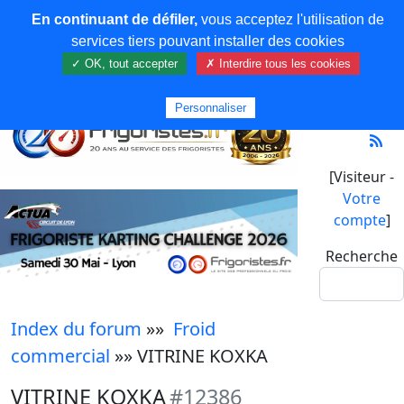
En continuant de défiler,
vous acceptez l'utilisation de
services tiers pouvant installer des cookies
✓ OK, tout accepter
✗ Interdire tous les cookies
Personnaliser
[Visiteur -
Votre
compte
]
Recherche
Index du forum
»»
Froid
commercial
»» VITRINE KOXKA
VITRINE KOXKA
#12386