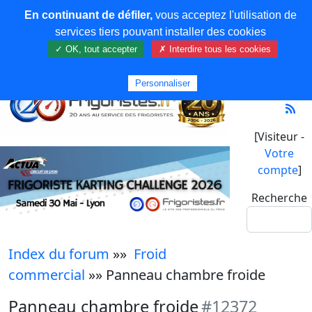
En continuant de défiler,
vous acceptez l'utilisation de
services tiers pouvant installer des cookies
✓ OK, tout accepter
✗ Interdire tous les cookies
Personnaliser
[Visiteur -
Votre
compte
]
Recherche
Index du forum
»»
Froid
commercial
»» Panneau chambre froide
Panneau chambre froide
#12372