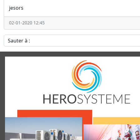
jesors
02-01-2020 12:45
Sauter à :