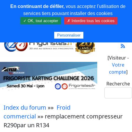
En continuant de défiler,
vous acceptez l'utilisation de
services tiers pouvant installer des cookies
✓ OK, tout accepter
✗ Interdire tous les cookies
Personnaliser
[Visiteur -
Votre
compte
]
Recherche
Index du forum
»»
Froid
commercial
»» remplacement compresseur
R290par un R134