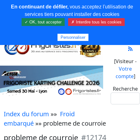
En continuant de défiler,
vous acceptez l'utilisation de
services tiers pouvant installer des cookies
✓ OK, tout accepter
✗ Interdire tous les cookies
Personnaliser
[Visiteur -
Votre
compte
]
Recherche
Index du forum
»»
Froid
embarqué
»» probleme de courroie
probleme de courroie
#12174