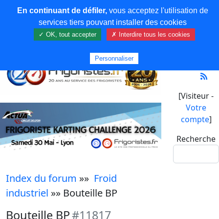
En continuant de défiler,
vous acceptez l'utilisation de
services tiers pouvant installer des cookies
✓ OK, tout accepter
✗ Interdire tous les cookies
Personnaliser
[Visiteur -
Votre
compte
]
Recherche
Index du forum
»»
Froid
industriel
»» Bouteille BP
Bouteille BP
#11817