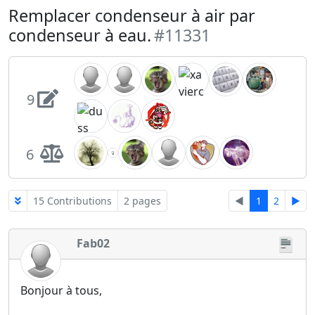
Remplacer condenseur à air par
condenseur à eau.
#11331
9
6
15 Contributions
2 pages
◄
1
2
►
Fab02
Bonjour à tous,