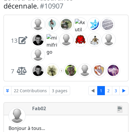
décennale.
#10907
13
7
22 Contributions
3 pages
◄
1
2
3
►
Fab02
Bonjour à tous...