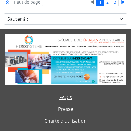
Haut de page
◄
1
2
3
►
Sauter à :
FAQ's
Presse
Charte d'utilisation