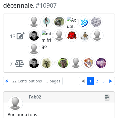
décennale.
#10907
13
7
22 Contributions
3 pages
◄
1
2
3
►
Fab02
Bonjour à tous...