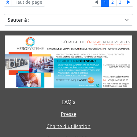
Haut de page
◄
1
2
3
►
Sauter à :
FAQ's
Presse
Charte d'utilisation