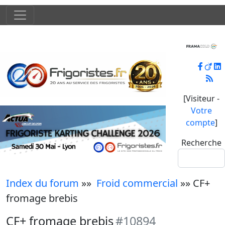
[Visiteur -
Votre
compte
]
Recherche
Index du forum
»»
Froid commercial
»» CF+
fromage brebis
CF+ fromage brebis
#10894