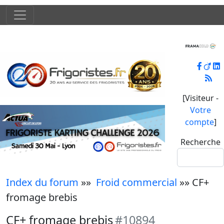
[Visiteur -
Votre
compte
]
Recherche
Index du forum
»»
Froid commercial
»» CF+
fromage brebis
CF+ fromage brebis
#10894