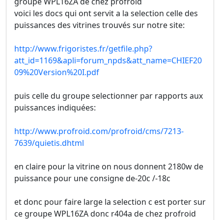
groupe WPL16ZA de chez profroid
voici les docs qui ont servit a la selection celle des
puissances des vitrines trouvés sur notre site:
http://www.frigoristes.fr/getfile.php?
att_id=1169&apli=forum_npds&att_name=CHIEF20
09%20Version%20I.pdf
puis celle du groupe selectionner par rapports aux
puissances indiquées:
http://www.profroid.com/profroid/cms/7213-
7639/quietis.dhtml
en claire pour la vitrine on nous donnent 2180w de
puissance pour une consigne de-20c /-18c
et donc pour faire large la selection c est porter sur
ce groupe WPL16ZA donc r404a de chez profroid