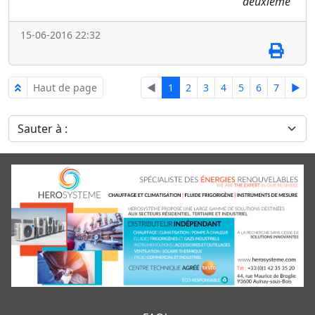
deuxieme"
15-06-2016 22:32
Haut de page
◄
1
2
3
4
5
6
7
►
Sauter à :