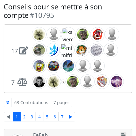
Conseils pour se mettre à son
compte
#10795
17
7
63 Contributions
7 pages
◄
1
2
3
4
5
6
7
►
FaFab