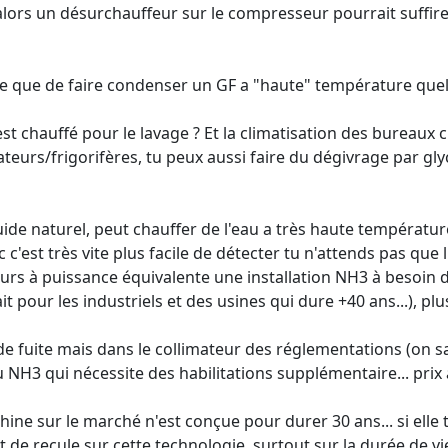
 alors un désurchauffeur sur le compresseur pourrait suffire
e que de faire condenser un GF a "haute" température quelq
st chauffé pour le lavage ? Et la climatisation des bureaux c
eurs/frigorifères, tu peux aussi faire du dégivrage par glyc
uide naturel, peut chauffer de l'eau a très haute températur
 c'est très vite plus facile de détecter tu n'attends pas qu
'ailleurs à puissance équivalente une installation NH3 à besoi
ait pour les industriels et des usines qui dure +40 ans...), p
e fuite mais dans le collimateur des réglementations (on sai
 NH3 qui nécessite des habilitations supplémentaire... prix a
e sur le marché n'est conçue pour durer 30 ans... si elle ti
e recule sur cette technologie, surtout sur la durée de vie