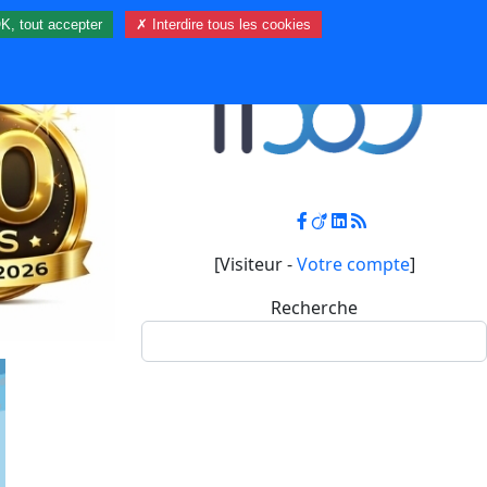
K, tout accepter
✗ Interdire tous les cookies
Contact
Mon compte
[Visiteur -
Votre compte
]
Recherche