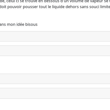
uide, celui ci se trouve en dessous d'un volume de vapeur s
it pouvoir pousser tout le liquide dehors sans souci limite 
dans mon idée bisous