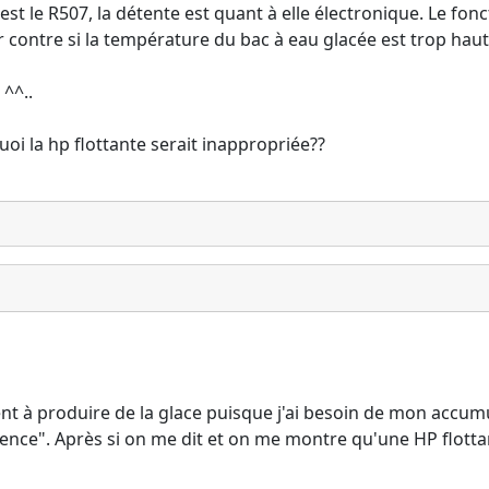
e est le R507, la détente est quant à elle électronique. Le 
ar contre si la température du bac à eau glacée est trop h
s ^^..
oi la hp flottante serait inappropriée??
 à produire de la glace puisque j'ai besoin de mon accumula
ce". Après si on me dit et on me montre qu'une HP flottant