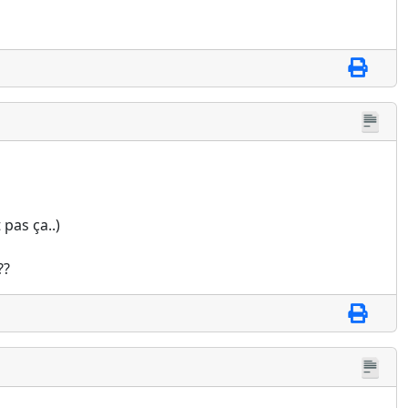
 pas ça..)
??