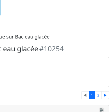
que sur Bac eau glacée
c eau glacée
#10254
◄
1
2
►