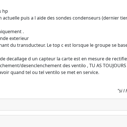
s hp
on actuelle puis a l aide des sondes condenseurs (dernier ti
niquement .
nde exterieur
nant du transducteur. Le top c est lorsque le groupe se ba
 de decallage d un capteur la carte est en mesure de rectifier
enchement/desenclenchement des ventilo , TU AS TOUJOURS l
voir quand tel ou tel ventilo se met en service.
"si 