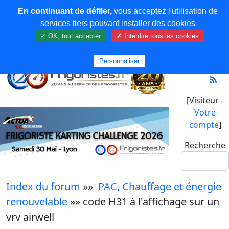
En continuant de défiler,
vous acceptez l'utilisation de
services tiers pouvant installer des cookies
✓ OK, tout accepter
✗ Interdire tous les cookies
Personnaliser
[Visiteur -
Votre
compte
]
Recherche
Index du forum
»»
PAC, Chauffage et énergie
renouvelable
»» code H31 à l'affichage sur un
vrv airwell