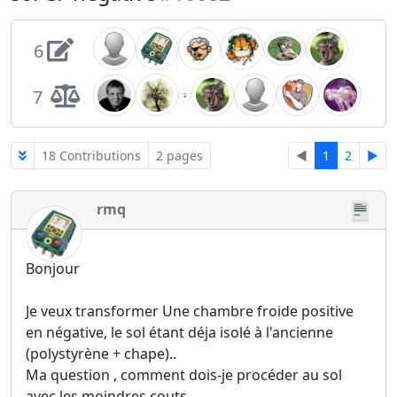
6
7
18 Contributions
2 pages
◄
1
2
►
rmq
Bonjour
Je veux transformer Une chambre froide positive
en négative, le sol étant déja isolé à l'ancienne
(polystyrène + chape)..
Ma question , comment dois-je procéder au sol
avec les moindres couts.