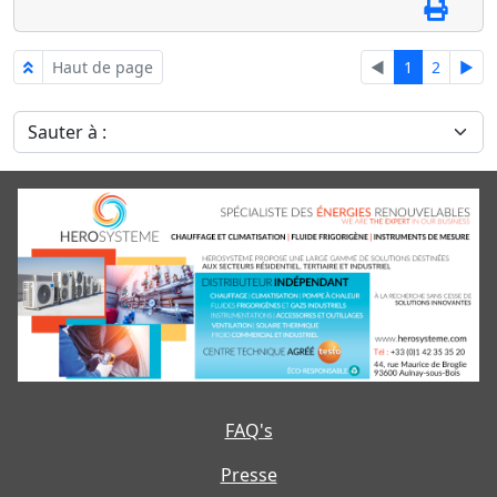
Haut de page
◄
1
2
►
Sauter à :
FAQ's
Presse