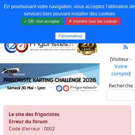
En poursuivant votre navigation, vous acceptez l'utilisation de
services tiers pouvant installer des cookies
✓ OK, tout accepter
✗ Interdire tous les cookies
Personnaliser
[Visiteur -
Votre
compte
]
Recherche
Le site des frigoristes
Erreur du forum
Code d'erreur : 0002