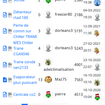
Sonde
2
2580
19:38
04-03-2022
Détenteur
freezer80
0
2186
19:33
rtad 180
Perte de
12-09-2021
dorleans3
comm sur
3
5191
11:30
Chiller TRANE
MES Chiller
27-02-2021
dorleans3
Trane
4
5243
20:51
CGAX046
23-10-2020
Trane sonde
3
4901
22:07
sen2133
adelclimatisation
16-10-2020
Evaporateur
Maz75
13
7563
10:10
plus puissant
10-10-2020
pierre
Centrale co2
0
4513
10:04