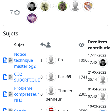
7
Sujets
Dernières
Sujet
contributi
Notice
17-11-2022
fjp
technique
1
1096
17:45
masterlog2
21-06-2022
CO2
flare69
0
1741
20:14
SUBCRITIQUE
Problème
01-04-2022
Thonier-
compresseur
0
2305
07:43
senneur
NH3
10-03-2022
pierre