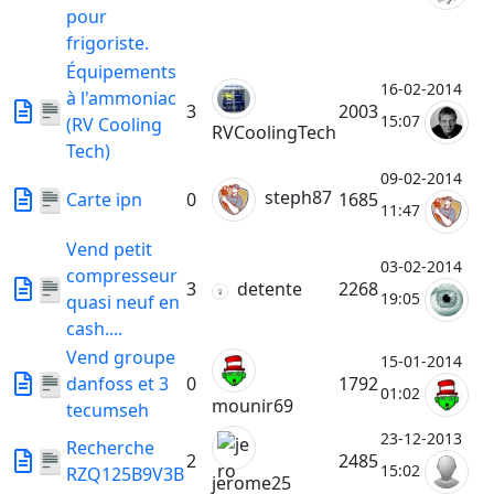
pour
frigoriste.
Équipements
16-02-2014
à l'ammoniac
3
2003
15:07
(RV Cooling
RVCoolingTech
Tech)
09-02-2014
steph87
Carte ipn
0
1685
11:47
Vend petit
03-02-2014
compresseur
3
detente
2268
19:05
quasi neuf en
cash....
Vend groupe
15-01-2014
danfoss et 3
0
1792
01:02
mounir69
tecumseh
23-12-2013
Recherche
2
2485
15:02
RZQ125B9V3B
jerome25