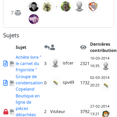
7
Sujets
Dernières
Sujet
contribution
Achète livre "
10-03-2014
isfcer
le carnet du
3
2321
16:35
frigoriste "
Groupe de
02-03-2014
spv49
condensation
0
1732
20:25
Copeland
Boutique en
ligne de
27-02-2014
pièces
2
Visiteur
3792
13:21
détachées