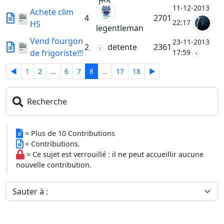
11-12-2013
Achete clim
4
2701
22:17
HS
legentleman
Vend fourgon
23-11-2013
2
detente
2361
de frigoriste!!!
17:59
◄
1
2
…
6
7
8
…
17
18
►
Recherche
= Plus de 10 Contributions
= Contributions.
= Ce sujet est verrouillé : il ne peut accueillir aucune
nouvelle contribution.
Sauter à :