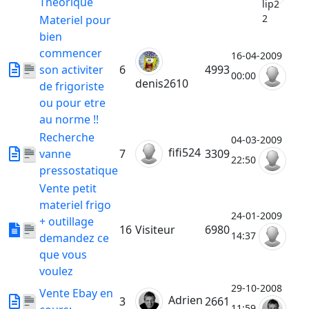
Theorique
Materiel pour
bien
commencer
16-04-2009
son activiter
6
4993
00:00
denis2610
de frigoriste
ou pour etre
au norme !!
Recherche
04-03-2009
fifi524
vanne
7
3309
22:50
pressostatique
Vente petit
materiel frigo
24-01-2009
+ outillage
16
Visiteur
6980
14:37
demandez ce
que vous
voulez
29-10-2008
Vente Ebay en
Adrien
3
2661
11:59