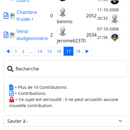
cours:
11-10-2008
Chambre
0
2052
20:33
froide +
benmo
07-10-2008
Vend
2
2634
21:56
dudgeonniere
jerome62370
◄
1
2
…
14
15
16
17
18
►
Recherche
= Plus de 10 Contributions
= Contributions.
= Ce sujet est verrouillé : il ne peut accueillir aucune
nouvelle contribution.
Sauter à :