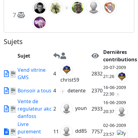
7
Sujets
Dernières
Sujet
contributions
20-07-2009
Vend vitrine
4
2832
21:26
GMS
christ59
16-06-2009
Bonsoir a tous
4
detente
2370
22:30
Vente de
16-06-2009
youn
regulateur akc
2
2933
20:37
danfoss
Livre
02-06-2009
dd85
purement
11
7757
23:57