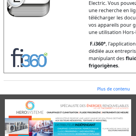
Electric. Vous pouve
une recherche en lig
télécharger les doc
vos appareils pour g
une utilisation Hors
F.i360°
, l'applicatio
dédiée aux entrepri
manipulant des
flui
frigorigènes
.
Plus de contenu