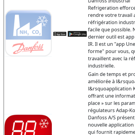
Danfoss Industrial
Refrigeration efforc
rendre votre travail 
réfrigération industr
facile que possible. 
dernier outil est ap
IR. Il est un "app Une
forme" pour vous, q
travaillent avec la ré
industrielle.
Gain de temps et pro
améliorée à l&rsquo
l&rsquoapplication 
offrant une informat
place » sur les para
régulateurs Adap-Ko
Danfoss A/S présent
nouvelle applicatio
qui fournit rapideme