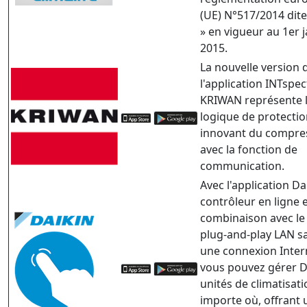
(UE) N°517/2014 dite 
» en vigueur au 1er j
2015.
La nouvelle version 
l'application INTspec
KRIWAN représente l
logique de protecti
innovant du compre
avec la fonction de
communication.
Avec l'application Da
contrôleur en ligne 
combinaison avec le 
plug-and-play LAN san
une connexion Intern
vous pouvez gérer D
unités de climatisat
importe où, offrant 