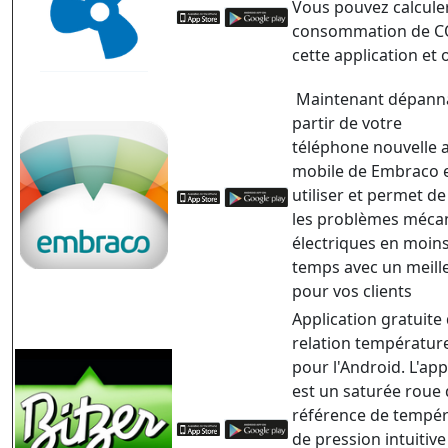
Vous pouvez calculer
consommation de C
cette application et 
Maintenant dépann
partir de votre
téléphone
nouvelle
mobile de Embraco es
utiliser et permet d
les problèmes méca
électriques en moin
temps avec un meille
pour vos clients
Application gratuite 
relation températur
pour l'Android.
L'app
est un saturée roue
référence de tempé
de pression intuitiv