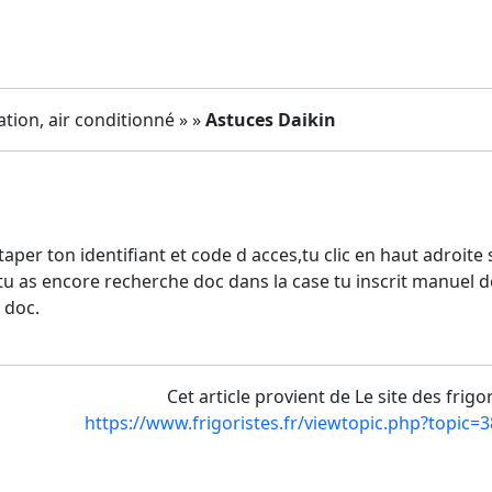
ation, air conditionné » »
Astuces Daikin
 taper ton identifiant et code d acces,tu clic en haut adroi
u as encore recherche doc dans la case tu inscrit manuel de s
 doc.
Cet article provient de Le site des frigo
https://www.frigoristes.fr/viewtopic.php?topic