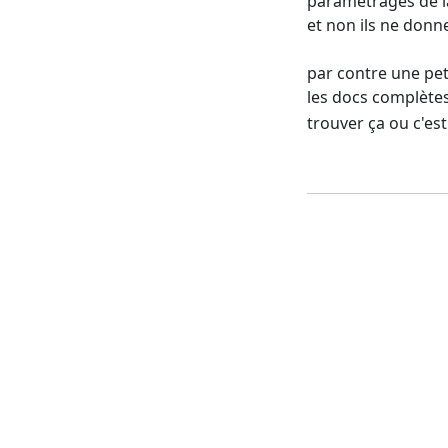
paramétrages de l
et non ils ne donn
par contre une pet
les docs complètes
trouver ça ou c'es