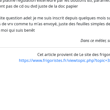
a platine régulation extérieure par les boutons BS, para
ent pas de cd ou dvd juste de la doc papier
ite question adel: je me suis inscrit depuis quelques mois su
 de vrv comme tu m'as envoyé, juste des feuilles simples d
t moi qui suis benêt
Dans ce métier, si
Cet article provient de Le site des frigo
https://www.frigoristes.fr/viewtopic.php?topic