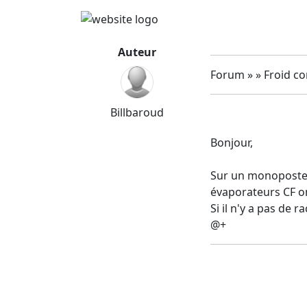
Auteur
Forum » » Froid c
Billbaroud
Bonjour,
Sur un monoposte, 
évaporateurs CF on
Si il n'y a pas de 
@+