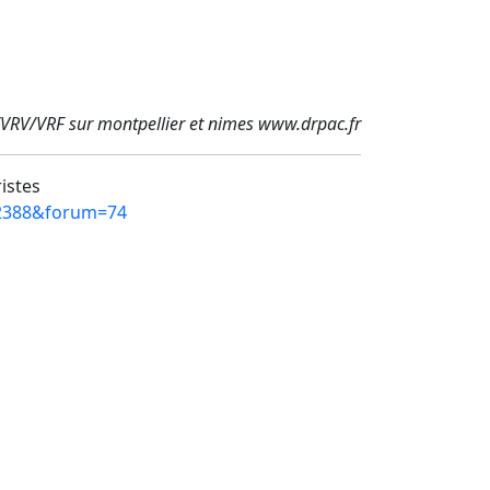
/VRV/VRF sur montpellier et nimes www.drpac.fr
ristes
=12388&forum=74