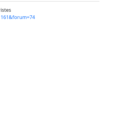
ristes
=11161&forum=74