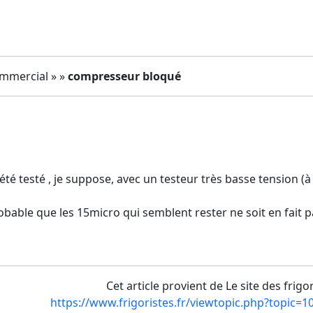
ommercial » »
compresseur bloqué
té testé , je suppose, avec un testeur très basse tension (à pi
 probable que les 15micro qui semblent rester ne soit en fait
Cet article provient de Le site des frigo
https://www.frigoristes.fr/viewtopic.php?topic