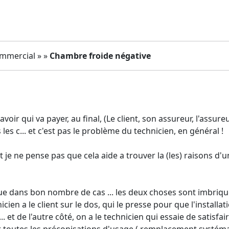
ommercial » »
Chambre froide négative
avoir qui va payer, au final, (Le client, son assureur, l'assur
 les c... et c'est pas le problème du technicien, en général !
t je ne pense pas que cela aide a trouver la (les) raisons d'
e dans bon nombre de cas ... les deux choses sont imbriqu
icien a le client sur le dos, qui le presse pour que l'install
.. et de l'autre côté, on a le technicien qui essaie de satisfai
er toutes les préconisations d'usage ( remplacement syst