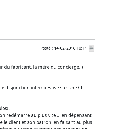
Posté : 14-02-2016 18:11
eur du fabricant, la mêre du concierge..)
une disjonction intempestive sur une CF
ées!!
ation redémarre au plus vite ... en dépensant
re le client et son patron, en faisant au plus
ématique du remplacement des organes de