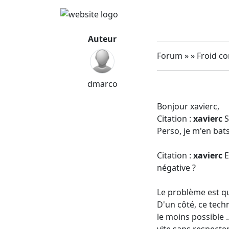
Auteur
Forum » » Froid c
dmarco
Bonjour xavierc,
Citation :
xavierc
S
Perso, je m'en bats
Citation :
xavierc
E
négative ?
Le problème est qu
D'un côté, ce techn
le moins possible ..
vite sans respect