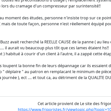
 lors du cramage d'un compresseur par surintensité!!
u'au moment des études, personne n'insiste trop sur ce point 
 mais de toute façon, personne n'est réellement équipé pour
i Buzz avait recherché la REELLE CAUSE de la panne ( au li
.... il aurait vu beaucoup plus tôt que ces lames étaient hs!!
 ) habitué à courir d'un client à l'autre, il a zappé cette étap
 loupent la bonne fin de leurs dépannage car ils essaient d'e
rop " déplaire " au patron en remplacant le minimum de pièce
 la journée ), ect .... et tout ca, au détriment de la QUALI
Cet article provient de Le site des frigo
https://www.frigoristes.fr/viewtopic.php?topic