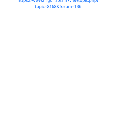
https://www.frigoristes.fr/viewtopic.php?
topic=8168&forum=136