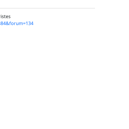
ristes
=9384&forum=134