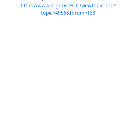
https://www.frigoristes.fr/viewtopic.php?
topic=4956&forum=133