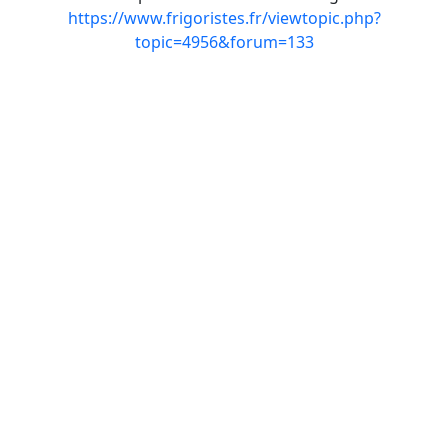
https://www.frigoristes.fr/viewtopic.php?
topic=4956&forum=133