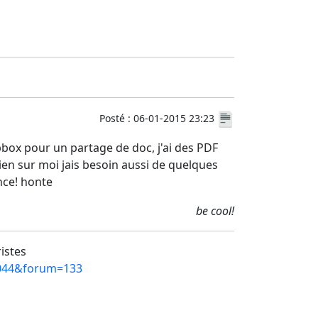
Posté : 06-01-2015 23:23
pbox pour un partage de doc, j'ai des PDF
bien sur moi jais besoin aussi de quelques
nce! honte
be cool!
ristes
=4044&forum=133