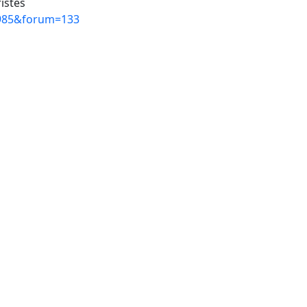
ristes
=3985&forum=133