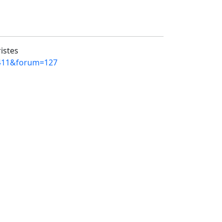
ristes
=2411&forum=127