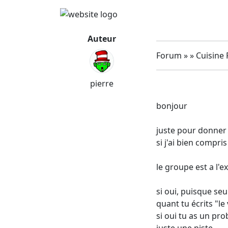
Auteur
Forum » » Cuisine 
pierre
bonjour
juste pour donner u
si j'ai bien compri
le groupe est a l'ex
si oui, puisque seu
quant tu écrits "le
si oui tu as un pr
juste une piste ...