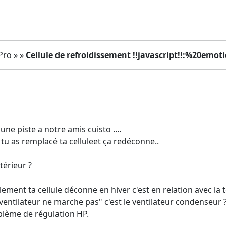
Pro » »
Cellule de refroidissement !!javascript!!:%20emotic
ne piste a notre amis cuisto ....
s tu as remplacé ta celluleet ça redéconne..
térieur ?
lement ta cellule déconne en hiver c'est en relation avec la
 ventilateur ne marche pas" c'est le ventilateur condenseur 
oblème de régulation HP.