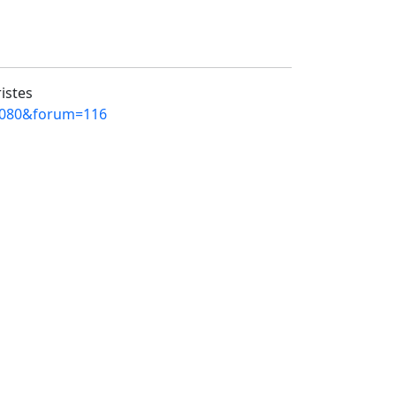
ristes
12080&forum=116