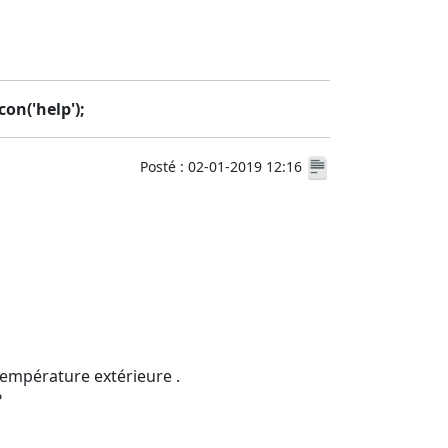
on('help');
Posté : 02-01-2019 12:16
 température extérieure .
?