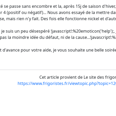
été se passe sans encombre et la, après 15j de saison d'hiver
r 4 (positif ou négatif)... Nous avons essayé de la mettre dan
se, mais rien n'y fait. Des fois elle fonctionne nickel et d'au
ar je suis un peu désespéré !javascript!:%20emoticon('help')
pas la moindre idée du défaut, ni de la cause...!javascript!
 d'avance pour votre aide, je vous souhaite une belle soiré
Cet article provient de Le site des frigo
https://www.frigoristes.fr/viewtopic.php?topic=