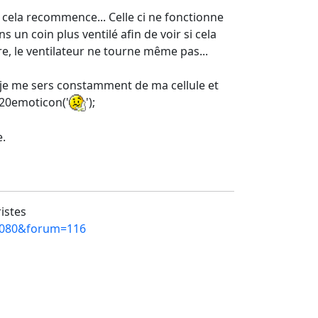
, cela recommence... Celle ci ne fonctionne
s un coin plus ventilé afin de voir si cela
tre, le ventilateur ne tourne même pas...
;, je me sers constamment de ma cellule et
:%20emoticon('
');
e.
ristes
12080&forum=116