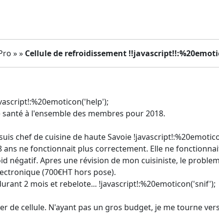
Pro » »
Cellule de refroidissement !!javascript!!:%20emotic
vascript!:%20emoticon('help');
e santé à l'ensemble des membres pour 2018.
je suis chef de cuisine de haute Savoie !javascript!:%20emotico
ans ne fonctionnait plus correctement. Elle ne fonctionnait 
oid négatif. Apres une révision de mon cuisiniste, le proble
lectronique (700€HT hors pose).
rant 2 mois et rebelote... !javascript!:%20emoticon('snif');
er de cellule. N'ayant pas un gros budget, je me tourne ver