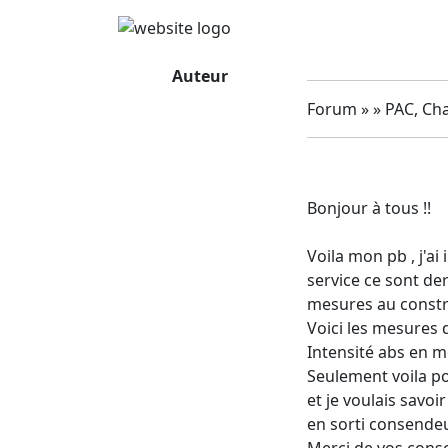
Auteur
Forum » » PAC, Cha
Bonjour à tous !!
Voila mon pb , j'ai
service ce sont der
mesures au constr
Voici les mesures de
Intensité abs en mo
Seulement voila pou
et je voulais savoi
en sorti consende
Merci de vos conse