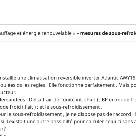
uffage et énergie renouvelable » »
mesures de sous-refro
 installlé une climatisation reversible inverter Atlantic AWY18
oulées ds les regles . Elle fonctionne parfaitement . Mais p
ucteur.
mandées : Delta T air de l'unité int. ( Fait ) ; BP en mode froid 
de froid ( Fait ) ; et le sous-refroidissement .
r le sous-refroidissement , je ne dispose pas de raccord HP s
r si il existait une autre possibilté pour calculer celui-ci sa
ur?
ils