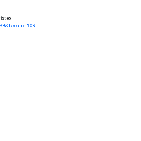
ristes
=989&forum=109