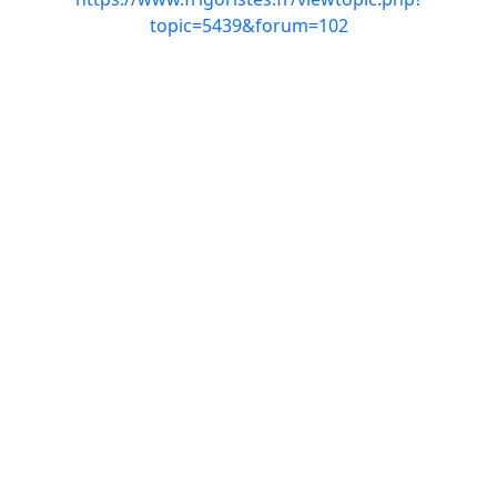
topic=5439&forum=102