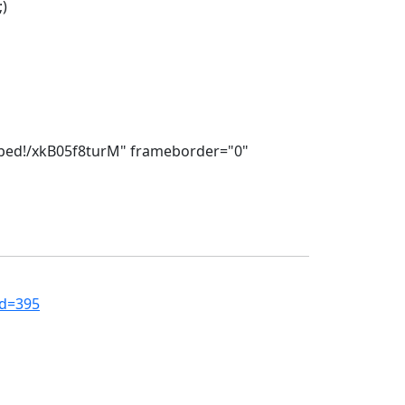
;)
!embed!/xkB05f8turM" frameborder="0"
id=395