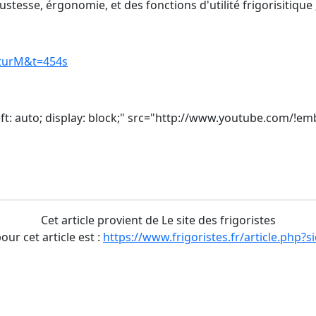
esse, érgonomie, et des fonctions d'utilité frigorisitique 
8turM&t=454s
-left: auto; display: block;" src="http://www.youtube.com/
Cet article provient de Le site des frigoristes
pour cet article est :
https://www.frigoristes.fr/article.php?s