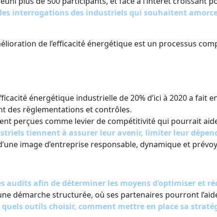
réuni plus de 500 participants, et face à l’intérêt croissant
es interrogations des industriels qui souhaitent amorce
amélioration de l’efficacité énergétique est un processus com
icacité énergétique industrielle de 20% d’ici à 2020 a fait 
nt des règlementations et contrôles.
nt perçues comme levier de compétitivité qui pourrait aider
ustriels tiennent à assurer leur avenir, limiter leur dépe
if d’une image d’entreprise responsable, dynamique et prév
s audits afin de déterminer les moyens d’optimiser et 
ne démarche structurée, où ses partenaires pourront l’aider
r
quels outils choisir, comment mettre en place sa stratégi