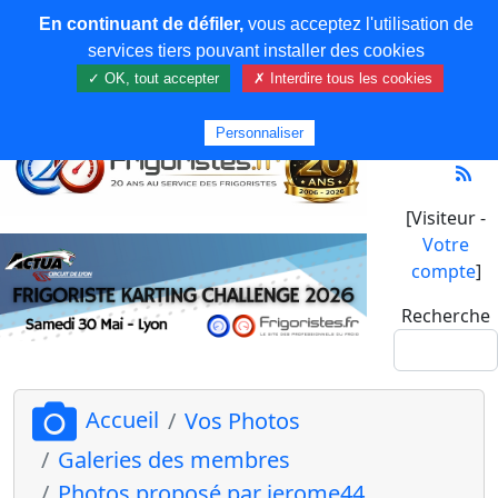
En continuant de défiler,
vous acceptez l'utilisation de
services tiers pouvant installer des cookies
✓ OK, tout accepter
✗ Interdire tous les cookies
Personnaliser
[Visiteur -
Votre
compte
]
Recherche
Accueil
Vos Photos
Galeries des membres
Photos proposé par jerome44