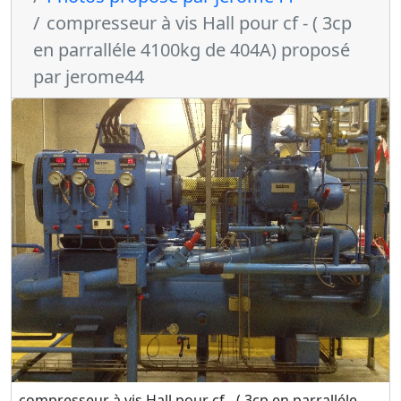
compresseur à vis Hall pour cf - ( 3cp
en parralléle 4100kg de 404A) proposé
par jerome44
compresseur à vis Hall pour cf - ( 3cp en parralléle