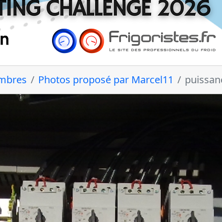
embres
Photos proposé par Marcel11
puissan